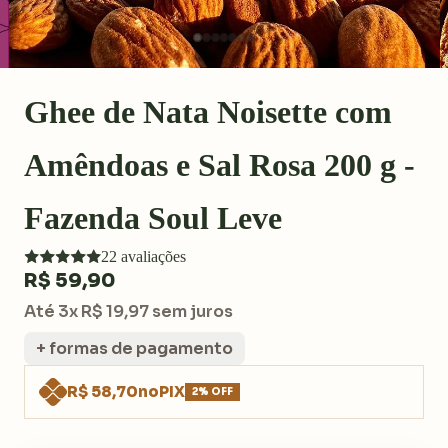
Ghee de Nata Noisette com
Amêndoas e Sal Rosa 200 g -
Fazenda Soul Leve
22 avaliações
R$ 59,90
Até 3x R$ 19,97 sem juros
+ formas de pagamento
R$ 58,70
no
PIX
2% OFF