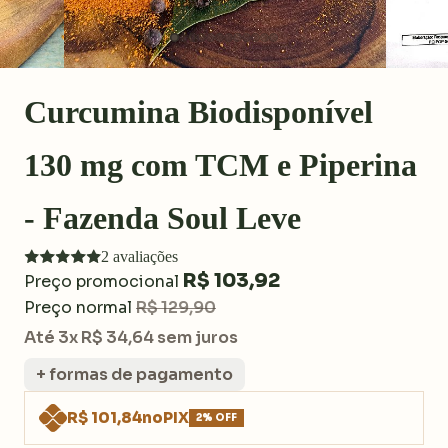
Curcumina Biodisponível
130 mg com TCM e Piperina
- Fazenda Soul Leve
2 avaliações
R$ 103,92
Preço promocional
Preço normal
R$ 129,90
Até 3x R$ 34,64 sem juros
+ formas de pagamento
R$ 101,84
no
PIX
2% OFF